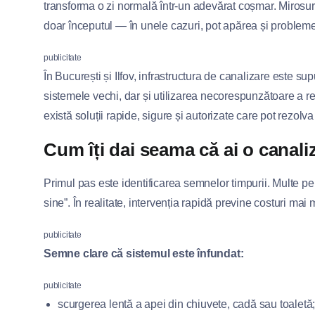
transforma o zi normală într-un adevărat coșmar. Mirosuril
doar începutul — în unele cazuri, pot apărea și problem
publicitate
În București și Ilfov, infrastructura de canalizare este su
sistemele vechi, dar și utilizarea necorespunzătoare a r
există soluții rapide, sigure și autorizate care pot rezolv
Cum îți dai seama că ai o canali
Primul pas este identificarea semnelor timpurii. Multe 
sine”. În realitate, intervenția rapidă previne costuri mai ma
publicitate
Semne clare că sistemul este înfundat:
publicitate
scurgerea lentă a apei din chiuvete, cadă sau toaletă