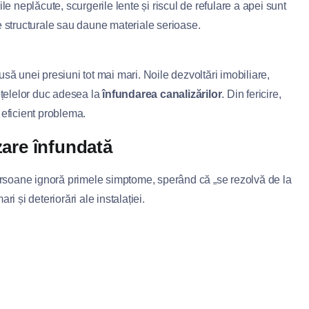
e neplăcute, scurgerile lente și riscul de refulare a apei sunt
e structurale sau daune materiale serioase.
pusă unei presiuni tot mai mari. Noile dezvoltări imobiliare,
ețelelor duc adesea la
înfundarea canalizărilor
. Din fericire,
a eficient problema.
zare înfundată
persoane ignoră primele simptome, sperând că „se rezolvă de la
ri și deteriorări ale instalației.
;