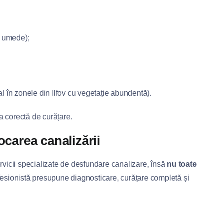
e umede);
l în zonele din Ilfov cu vegetație abundentă).
a corectă de curățare.
ocarea canalizării
ervicii specializate de desfundare canalizare, însă
nu toate
ofesionistă presupune diagnosticare, curățare completă și