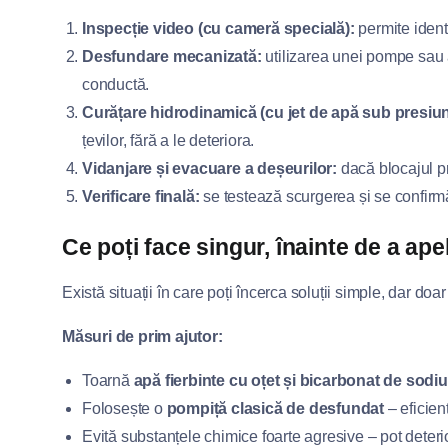
Inspecție video (cu cameră specială):
permite ident
Desfundare mecanizată:
utilizarea unei pompe sau a 
conductă.
Curățare hidrodinamică (cu jet de apă sub presiun
țevilor, fără a le deteriora.
Vidanjare și evacuare a deșeurilor:
dacă blocajul pr
Verificare finală:
se testează scurgerea și se confirm
Ce poți face singur, înainte de a apel
Există situații în care poți încerca soluții simple, dar d
Măsuri de prim ajutor:
Toarnă
apă fierbinte cu oțet și bicarbonat de sodiu
Folosește o
pompiță clasică de desfundat
– eficien
Evită substanțele chimice foarte agresive – pot deterio