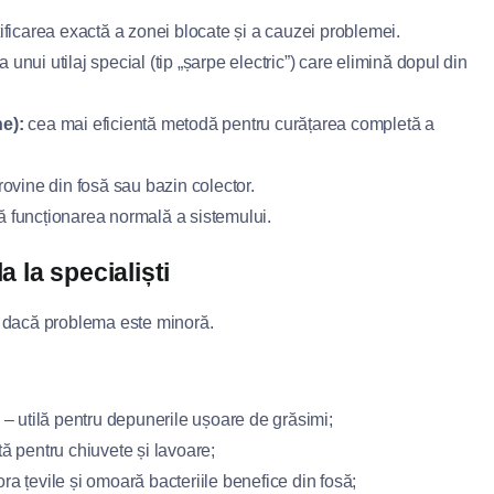
ificarea exactă a zonei blocate și a cauzei problemei.
unui utilaj special (tip „șarpe electric”) care elimină dopul din
e):
cea mai eficientă metodă pentru curățarea completă a
ovine din fosă sau bazin colector.
ă funcționarea normală a sistemului.
a la specialiști
oar dacă problema este minoră.
– utilă pentru depunerile ușoare de grăsimi;
tă pentru chiuvete și lavoare;
ra țevile și omoară bacteriile benefice din fosă;