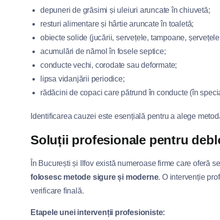
depuneri de grăsimi și uleiuri aruncate în chiuvetă;
resturi alimentare și hârtie aruncate în toaletă;
obiecte solide (jucării, servețele, tampoane, șervețel
acumulări de nămol în fosele septice;
conducte vechi, corodate sau deformate;
lipsa vidanjării periodice;
rădăcini de copaci care pătrund în conducte (în specia
Identificarea cauzei este esențială pentru a alege metod
Soluții profesionale pentru debl
În București și Ilfov există numeroase firme care oferă s
folosesc metode sigure și moderne
. O intervenție pr
verificare finală.
Etapele unei intervenții profesioniste: