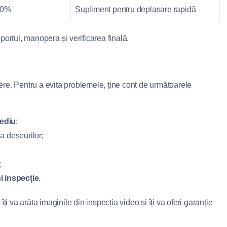
30%
Supliment pentru deplasare rapidă
sportul, manopera și verificarea finală.
dere. Pentru a evita problemele, ține cont de următoarele
mediu
;
a deșeurilor;
;
 inspecție
.
îți va arăta imaginile din inspecția video și îți va oferi garanție