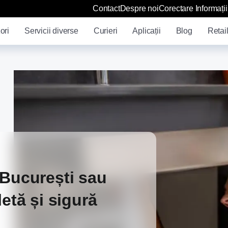
Contact
Despre noi
Corectare Informații
ori
Servicii diverse
Curieri
Aplicații
Blog
Retail
 București sau
letă și sigură