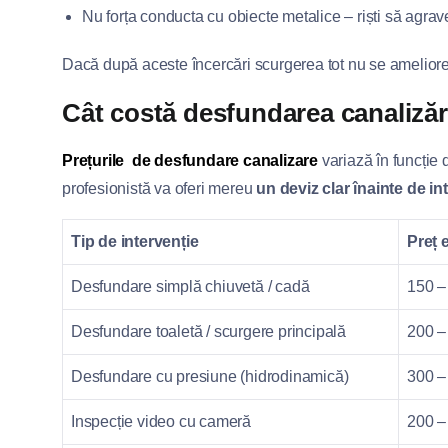
Nu forța conducta cu obiecte metalice – riști să agra
Dacă după aceste încercări scurgerea tot nu se ameliore
Cât costă desfundarea canalizării
Prețurile de desfundare canalizare
variază în funcție 
profesionistă va oferi mereu
un deviz clar înainte de in
Tip de intervenție
Preț 
Desfundare simplă chiuvetă / cadă
150 –
Desfundare toaletă / scurgere principală
200 –
Desfundare cu presiune (hidrodinamică)
300 –
Inspecție video cu cameră
200 –