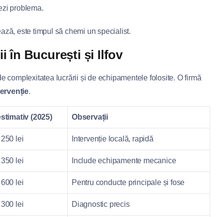
vezi problema.
ază, este timpul să chemi un specialist.
 în București și Ilfov
de complexitatea lucrării și de echipamentele folosite. O firmă
tervenție
.
estimativ (2025)
Observații
 250 lei
Intervenție locală, rapidă
 350 lei
Include echipamente mecanice
 600 lei
Pentru conducte principale și fose
 300 lei
Diagnostic precis