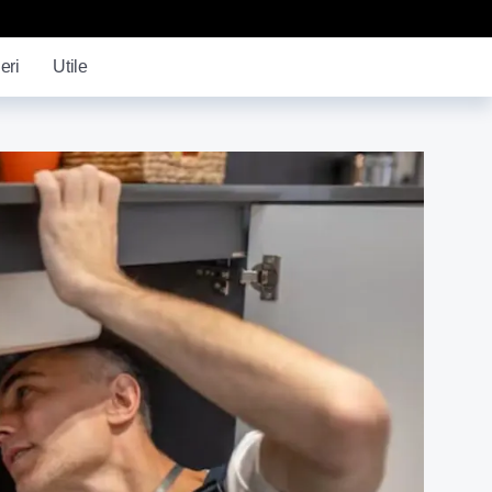
eri
Utile