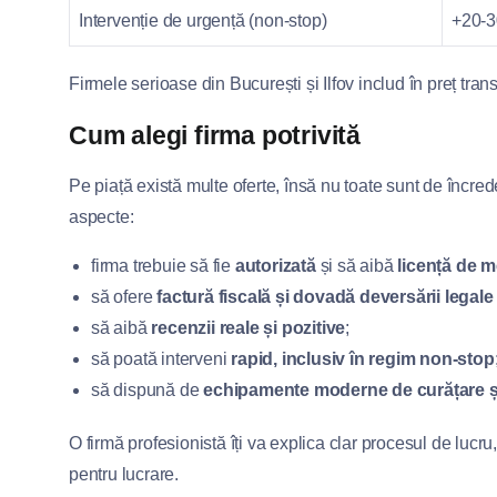
Intervenție de urgență (non-stop)
+20-
Firmele serioase din București și Ilfov includ în preț tran
Cum alegi firma potrivită
Pe piață există multe oferte, însă nu toate sunt de încre
aspecte:
firma trebuie să fie
autorizată
și să aibă
licență de 
să ofere
factură fiscală și dovadă deversării legale
să aibă
recenzii reale și pozitive
;
să poată interveni
rapid, inclusiv în regim non-stop
să dispună de
echipamente moderne de curățare și
O firmă profesionistă îți va explica clar procesul de lucru, 
pentru lucrare.