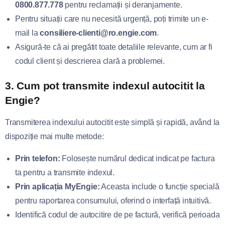
0800.877.778
pentru reclamații și deranjamente.
Pentru situații care nu necesită urgență, poți trimite un e-
mail la
consiliere-clienti@ro.engie.com
.
Asigură-te că ai pregătit toate detaliile relevante, cum ar fi
codul client și descrierea clară a problemei.
3.
Cum pot transmite indexul autocitit la
Engie?
Transmiterea indexului autocitit este simplă și rapidă, având la
dispoziție mai multe metode:
Prin telefon:
Folosește numărul dedicat indicat pe factura
ta pentru a transmite indexul.
Prin aplicația MyEngie:
Aceasta include o funcție specială
pentru raportarea consumului, oferind o interfață intuitivă.
Identifică codul de autocitire de pe factură, verifică perioada