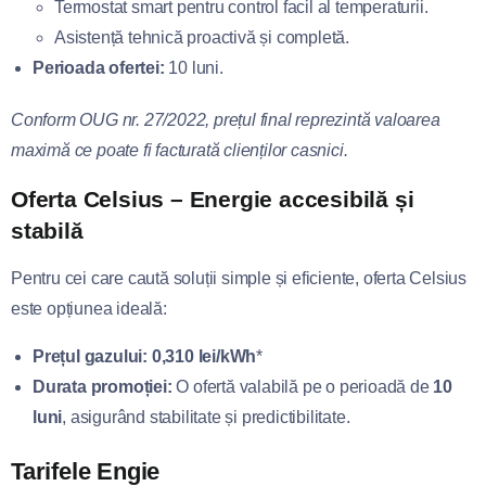
Termostat smart pentru control facil al temperaturii.
Asistență tehnică proactivă și completă.
Perioada ofertei:
10 luni.
Conform OUG nr. 27/2022, prețul final reprezintă valoarea
maximă ce poate fi facturată clienților casnici.
Oferta Celsius – Energie accesibilă și
stabilă
Pentru cei care caută soluții simple și eficiente, oferta Celsius
este opțiunea ideală:
Prețul gazului:
0,310 lei/kWh
*
Durata promoției:
O ofertă valabilă pe o perioadă de
10
luni
, asigurând stabilitate și predictibilitate.
Tarifele Engie