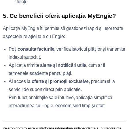
clienți.
5.
Ce beneficii oferă aplicația MyEngie?
Aplicația MyEngie îți permite să gestionezi rapid și ușor toate
aspectele relației tale cu Engie:
Poți
consulta facturile
, verifica istoricul plăților și transmite
indexul autocitit.
Aplicația trimite
alerte și notificări utile
, cum ar fi
termenele scadente pentru plăți.
Ai acces la
oferte și promoții exclusive
, precum și la
servicii de suport direct prin aplicație.
Prin funcționalitățile sale intuitive, aplicația simplifică
interacțiunea cu Engie, economisind timp și efort
itelefon.com.ro este o platformă informativă independentă și nu reprezintă,