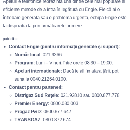
Apelurile telefonice reprezintă una dintre cele mai populare și
eficiente metode de a intra în legătură cu Engie. Fie că ai o
întrebare generală sau o problemă urgentă, echipa Engie este
la dispoziția ta prin următoarele numere:
publicitate
Contact Engie (pentru informații generale și suport):
Număr local:
021.9366
Program:
Luni – Vineri, între orele 08:30 – 19:00.
Apeluri internaționale:
Dacă te afli în afara țării, poți
suna la 0040.21264.0100.
Contact pentru parteneri:
Distrigaz Sud Rețele:
021.92810 sau 0800.877.778
Premier Energy:
0800.080.003
Progaz P&D:
0800.877.642
TRANSGAZ:
0800.872.674