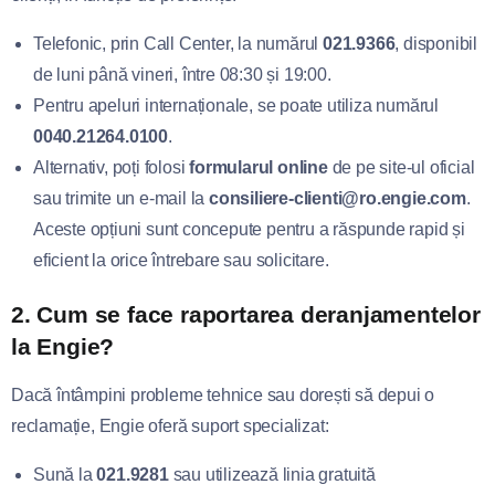
Telefonic, prin Call Center, la numărul
021.9366
, disponibil
de luni până vineri, între 08:30 și 19:00.
Pentru apeluri internaționale, se poate utiliza numărul
0040.21264.0100
.
Alternativ, poți folosi
formularul online
de pe site-ul oficial
sau trimite un e-mail la
consiliere-clienti@ro.engie.com
.
Aceste opțiuni sunt concepute pentru a răspunde rapid și
eficient la orice întrebare sau solicitare.
2.
Cum se face raportarea deranjamentelor
la Engie?
Dacă întâmpini probleme tehnice sau dorești să depui o
reclamație, Engie oferă suport specializat:
Sună la
021.9281
sau utilizează linia gratuită