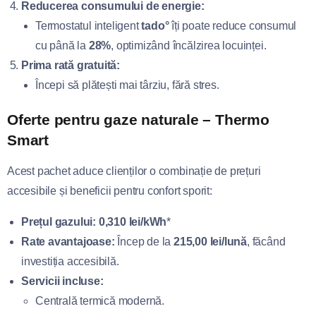
Reducerea consumului de energie:
Termostatul inteligent
tado°
îți poate reduce consumul
cu până la
28%
, optimizând încălzirea locuinței.
Prima rată gratuită:
Începi să plătești mai târziu, fără stres.
Oferte pentru gaze naturale – Thermo
Smart
Acest pachet aduce clienților o combinație de prețuri
accesibile și beneficii pentru confort sporit:
Prețul gazului:
0,310 lei/kWh
*
Rate avantajoase:
Încep de la
215,00 lei/lună
, făcând
investiția accesibilă.
Servicii incluse:
Centrală termică modernă.