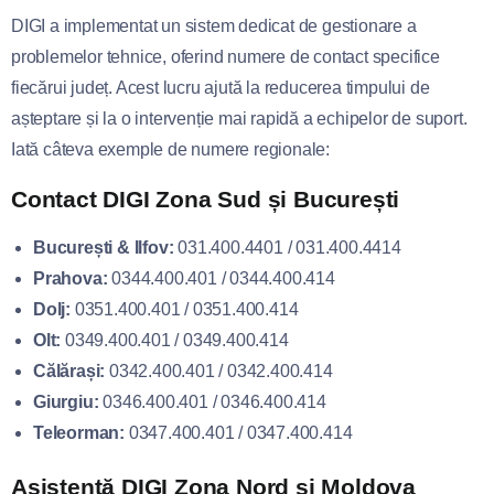
DIGI a implementat un sistem dedicat de gestionare a
problemelor tehnice, oferind numere de contact specifice
fiecărui județ. Acest lucru ajută la reducerea timpului de
așteptare și la o intervenție mai rapidă a echipelor de suport.
Iată câteva exemple de numere regionale:
Contact DIGI Zona Sud și București
București & Ilfov:
031.400.4401 / 031.400.4414
Prahova:
0344.400.401 / 0344.400.414
Dolj:
0351.400.401 / 0351.400.414
Olt:
0349.400.401 / 0349.400.414
Călărași:
0342.400.401 / 0342.400.414
Giurgiu:
0346.400.401 / 0346.400.414
Teleorman:
0347.400.401 / 0347.400.414
Asistență DIGI Zona Nord și Moldova