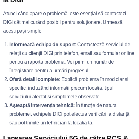
Atunci când apare o problemă, este esențial să contactezi
DIGI cât mai curând posibil pentru soluționare. Urmează
acești pași simpli:
Informează echipa de suport:
Contactează serviciul de
relații cu clienții DIGI prin telefon, email sau formular online
pentru a raporta problema. Vei primi un număr de
înregistrare pentru a urmări progresul.
Oferă detalii complete:
Explică problema în mod clar și
specific, incluzând informații precum locația, tipul
serviciului afectat și simptomele observate.
Așteaptă intervenția tehnică:
În funcție de natura
problemei, echipele DIGI pot efectua verificări la distanță
sau pot trimite un tehnician la locația ta.
Lansarea Serviciului 5G de către RCS &