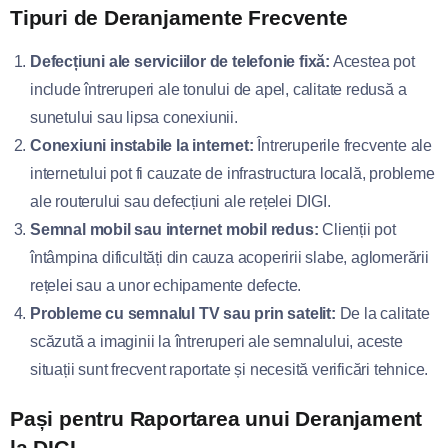
Tipuri de Deranjamente Frecvente
Defecțiuni ale serviciilor de telefonie fixă:
Acestea pot
include întreruperi ale tonului de apel, calitate redusă a
sunetului sau lipsa conexiunii.
Conexiuni instabile la internet:
Întreruperile frecvente ale
internetului pot fi cauzate de infrastructura locală, probleme
ale routerului sau defecțiuni ale rețelei DIGI.
Semnal mobil sau internet mobil redus:
Clienții pot
întâmpina dificultăți din cauza acoperirii slabe, aglomerării
rețelei sau a unor echipamente defecte.
Probleme cu semnalul TV sau prin satelit:
De la calitate
scăzută a imaginii la întreruperi ale semnalului, aceste
situații sunt frecvent raportate și necesită verificări tehnice.
Pași pentru Raportarea unui Deranjament
la DIGI