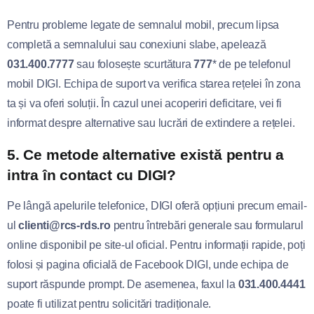
Pentru probleme legate de semnalul mobil, precum lipsa
completă a semnalului sau conexiuni slabe, apelează
031.400.7777
sau folosește scurtătura
777
* de pe telefonul
mobil DIGI. Echipa de suport va verifica starea rețelei în zona
ta și va oferi soluții. În cazul unei acoperiri deficitare, vei fi
informat despre alternative sau lucrări de extindere a rețelei.
5. Ce metode alternative există pentru a
intra în contact cu DIGI?
Pe lângă apelurile telefonice, DIGI oferă opțiuni precum email-
ul
clienti@rcs-rds.ro
pentru întrebări generale sau formularul
online disponibil pe site-ul oficial. Pentru informații rapide, poți
folosi și pagina oficială de Facebook DIGI, unde echipa de
suport răspunde prompt. De asemenea, faxul la
031.400.4441
poate fi utilizat pentru solicitări tradiționale.