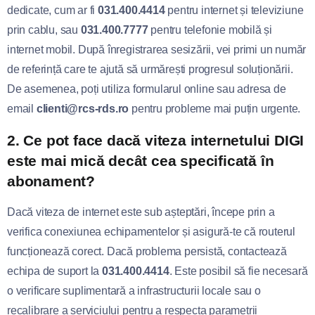
dedicate, cum ar fi
031.400.4414
pentru internet și televiziune
prin cablu, sau
031.400.7777
pentru telefonie mobilă și
internet mobil. După înregistrarea sesizării, vei primi un număr
de referință care te ajută să urmărești progresul soluționării.
De asemenea, poți utiliza formularul online sau adresa de
email
clienti@rcs-rds.ro
pentru probleme mai puțin urgente.
2. Ce pot face dacă viteza internetului DIGI
este mai mică decât cea specificată în
abonament?
Dacă viteza de internet este sub așteptări, începe prin a
verifica conexiunea echipamentelor și asigură-te că routerul
funcționează corect. Dacă problema persistă, contactează
echipa de suport la
031.400.4414
. Este posibil să fie necesară
o verificare suplimentară a infrastructurii locale sau o
recalibrare a serviciului pentru a respecta parametrii