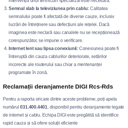
intervenția unui tehnician specializat este necesară.
Semnal slab la televiziunea prin cablu:
Calitatea
semnalului poate fi afectată de diverse cauze, inclusiv
lucrări de întreținere sau defecțiuni ale rețelei. Dacă
imaginea este neclară sau canalele nu se recepționează
corespunzător, se impune o verificare.
Internet lent sau lipsa conexiunii:
Conexiunea poate fi
întreruptă din cauza cablurilor deteriorate, setărilor
incorecte ale routerului sau chiar a mentenanței
programate în zonă.
Reclamații deranjamente DIGI Rcs-Rds
Pentru a raporta oricare dintre aceste probleme, poți apela
numărul
031.400.4401
, disponibil pentru deranjamente legate
de internet și cablu. Echipa DIGI este pregătită să identifice
rapid cauza și să ofere soluții eficiente