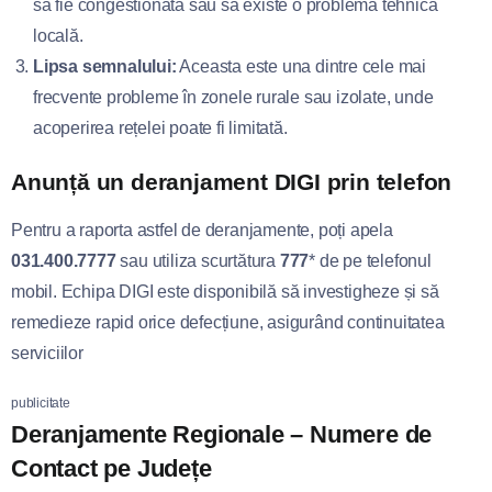
să fie congestionată sau să existe o problemă tehnică
locală.
Lipsa semnalului:
Aceasta este una dintre cele mai
frecvente probleme în zonele rurale sau izolate, unde
acoperirea rețelei poate fi limitată.
Anunță un deranjament DIGI prin telefon
Pentru a raporta astfel de deranjamente, poți apela
031.400.7777
sau utiliza scurtătura
777
* de pe telefonul
mobil. Echipa DIGI este disponibilă să investigheze și să
remedieze rapid orice defecțiune, asigurând continuitatea
serviciilor
publicitate
Deranjamente Regionale – Numere de
Contact pe Județe