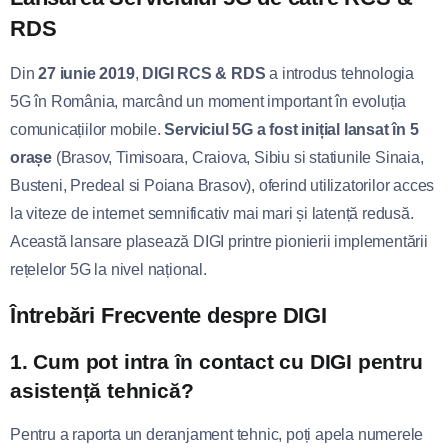
RDS
Din
27 iunie 2019
,
DIGI RCS & RDS
a introdus tehnologia
5G în România, marcând un moment important în evoluția
comunicațiilor mobile.
Serviciul 5G a fost inițial lansat în 5
orașe
(Brasov, Timisoara, Craiova, Sibiu si statiunile Sinaia,
Busteni, Predeal si Poiana Brasov), oferind utilizatorilor acces
la viteze de internet semnificativ mai mari și latență redusă.
Această lansare plasează DIGI printre pionierii implementării
rețelelor 5G la nivel național.
Întrebări Frecvente despre DIGI
1. Cum pot intra în contact cu DIGI pentru
asistență tehnică?
Pentru a raporta un deranjament tehnic, poți apela numerele