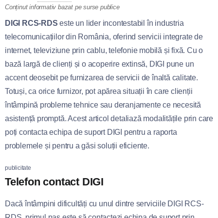
Conținut informativ bazat pe surse publice
DIGI RCS-RDS
este un lider incontestabil în industria
telecomunicațiilor din România, oferind servicii integrate de
internet, televiziune prin cablu, telefonie mobilă și fixă. Cu o
bază largă de clienți și o acoperire extinsă, DIGI pune un
accent deosebit pe furnizarea de servicii de înaltă calitate.
Totuși, ca orice furnizor, pot apărea situații în care clienții
întâmpină probleme tehnice sau deranjamente ce necesită
asistență promptă. Acest articol detaliază modalitățile prin care
poți contacta echipa de suport DIGI pentru a raporta
problemele și pentru a găsi soluții eficiente.
publicitate
Telefon contact DIGI
Dacă întâmpini dificultăți cu unul dintre serviciile DIGI RCS-
RDS, primul pas este să contactezi echipa de suport prin