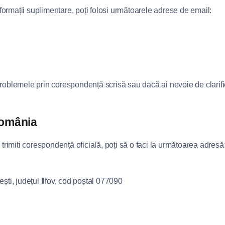
informații suplimentare, poți folosi următoarele adrese de email:
problemele prin corespondență scrisă sau dacă ai nevoie de clarifi
România
rimiti corespondență oficială, poți să o faci la următoarea adresă
i, județul Ilfov, cod poștal 077090