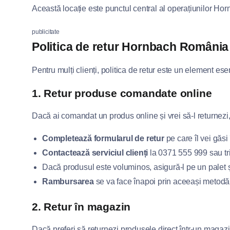
Această locație este punctul central al operațiunilor Ho
publicitate
Politica de retur Hornbach România
Pentru mulți clienți, politica de retur este un element e
1. Retur produse comandate online
Dacă ai comandat un produs online și vrei să-l returnezi, 
Completează formularul de retur
pe care îl vei găsi 
Contactează serviciul clienți
la 0371 555 999 sau tr
Dacă produsul este voluminos, asigură-l pe un palet și 
Rambursarea
se va face înapoi prin aceeași metodă de
2. Retur în magazin
Dacă preferi să returnezi produsele direct într-un magazin