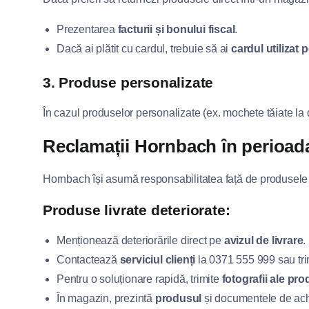
Prezentarea
facturii și bonului fiscal
.
Dacă ai plătit cu cardul, trebuie să ai
cardul utilizat 
3. Produse personalizate
În cazul produselor personalizate (ex. mochete tăiate la 
Reclamații Hornbach în perioada
Hornbach își asumă responsabilitatea față de produsele vâ
Produse livrate deteriorate:
Menționează deteriorările direct pe
avizul de livrare
.
Contactează
serviciul clienți
la 0371 555 999 sau tri
Pentru o soluționare rapidă, trimite
fotografii ale pro
În magazin, prezintă
produsul
și documentele de achi