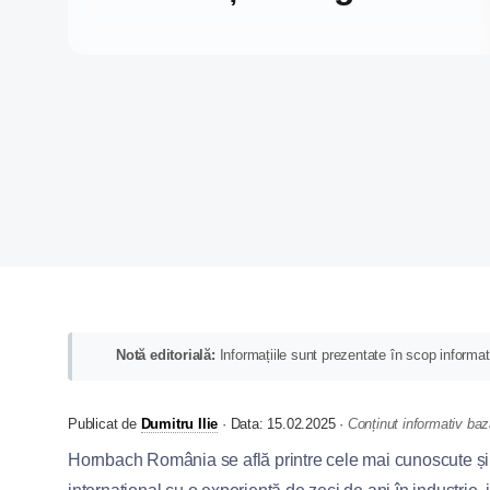
Notă editorială:
Informațiile sunt prezentate în scop informativ 
Publicat de
Dumitru Ilie
·
Data:
15.02.2025
·
Conținut informativ baz
Hornbach România se află printre cele mai cunoscute și re