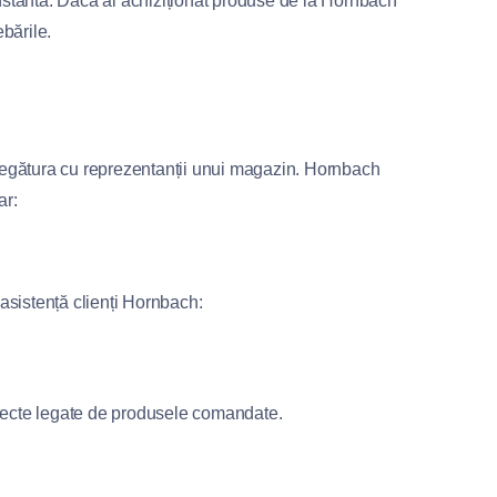
 constantă. Dacă ai achiziționat produse de la Hornbach
ebările.
a legătura cu reprezentanții unui magazin. Hornbach
ar:
 asistență clienți Hornbach:
 aspecte legate de produsele comandate.