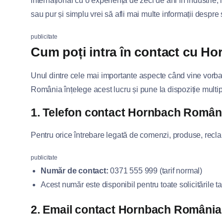
internațional cu o experiență de zeci de ani în industrie,
sau pur și simplu vrei să afli mai multe informații despre s
publicitate
Cum poți intra în contact cu 
Unul dintre cele mai importante aspecte când vine vorba 
România înțelege acest lucru și pune la dispoziție multip
1. Telefon contact Hornbach Român
Pentru orice întrebare legată de comenzi, produse, reclama
publicitate
Număr de contact:
0371 555 999 (tarif normal)
Acest număr este disponibil pentru toate solicitările t
2. Email contact Hornbach România