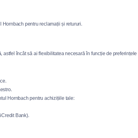
l Hornbach pentru reclamații și retururi.
astfel încât să ai flexibilitatea necesară în funcție de preferințele 
ice.
estro.
ntul Hornbach pentru achizițiile tale:
Credit Bank).