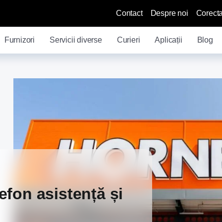
Contact
Despre noi
Corecta
Furnizori
Servicii diverse
Curieri
Aplicații
Blog
fon asistență și