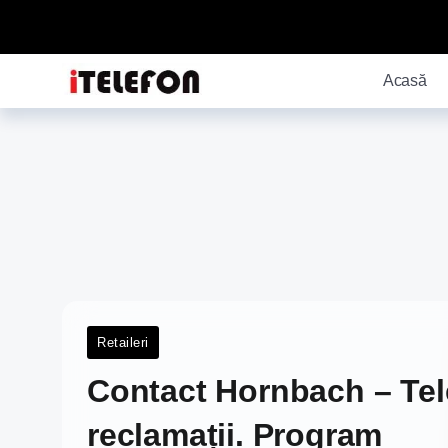
Acasă
Retaileri
Contact Hornbach – Tele
reclamații. Program