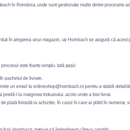
rnbach în România, unde sunt gestionate multe dintre procesele ad
sențial în alegerea unui magazin, iar Hornbach se asigură că acest 
procesul este foarte simplu. Iată pașii:
în pachetul de livrare.
imite un email la
onlineshop@hornbach.ro
pentru a stabili detaliil
predă-l la marginea trotuarului, acolo unde a fost livrat.
 plată folosită la achiziție. În cazul în care ai plătit în numerar, s
 fizic Hornbach, trebuie să îndeplinești câteva condiții: