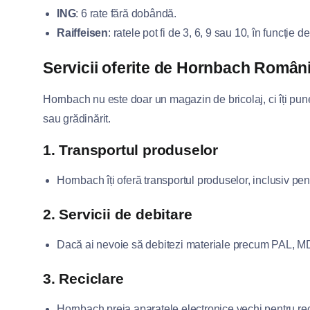
ING
: 6 rate fără dobândă.
Raiffeisen
: ratele pot fi de 3, 6, 9 sau 10, în funcție 
Servicii oferite de Hornbach Român
Hornbach nu este doar un magazin de bricolaj, ci îți pune 
sau grădinărit.
1. Transportul produselor
Hornbach îți oferă transportul produselor, inclusiv pen
2. Servicii de debitare
Dacă ai nevoie să debitezi materiale precum PAL, MDF
3. Reciclare
Hornbach preia aparatele electronice vechi pentru reci