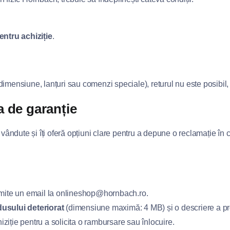
pentru achiziție
.
dimensiune, lanțuri sau comenzi speciale), returul nu este posibil, 
 de garanție
ndute și îți oferă opțiuni clare pentru a depune o reclamație în c
mite un email la
onlineshop@hornbach.ro
.
dusului deteriorat
(dimensiune maximă: 4 MB) și o descriere a p
ziție pentru a solicita o rambursare sau înlocuire.