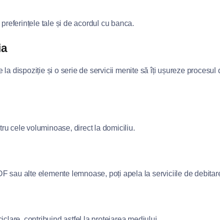
de preferințele tale și de acordul cu banca.
ia
la dispoziție și o serie de servicii menite să îți ușureze procesul 
tru cele voluminoase, direct la domiciliu.
 sau alte elemente lemnoase, poți apela la serviciile de debitar
clare, contribuind astfel la protejarea mediului.