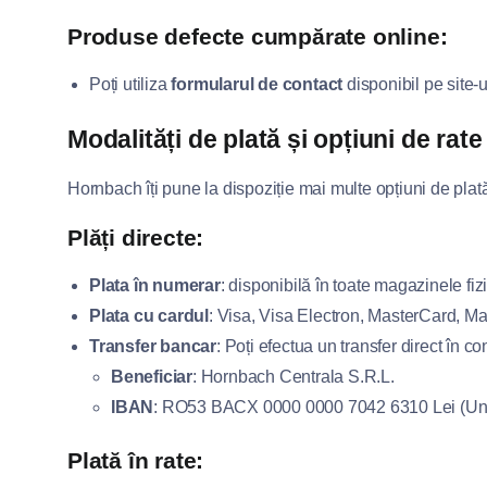
Produse defecte cumpărate online:
Poți utiliza
formularul de contact
disponibil pe site-u
Modalități de plată și opțiuni de rate
Hornbach îți pune la dispoziție mai multe opțiuni de plată, 
Plăți directe:
Plata în numerar
: disponibilă în toate magazinele fiz
Plata cu cardul
: Visa, Visa Electron, MasterCard, Ma
Transfer bancar
: Poți efectua un transfer direct în co
Beneficiar
: Hornbach Centrala S.R.L.
IBAN
: RO53 BACX 0000 0000 7042 6310 Lei (Uni
Plată în rate: