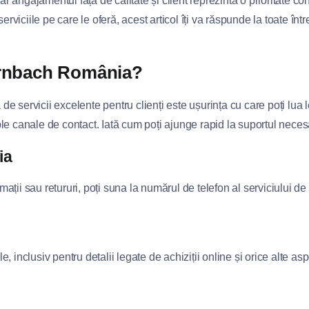
 iar angajamentul față de calitate și client reprezintă o prioritate
erviciile pe care le oferă, acest articol îți va răspunde la toate într
Hornbach România?
de servicii excelente pentru clienți este ușurința cu care poți lu
le canale de contact. Iată cum poți ajunge rapid la suportul neces
ia
ții sau retururi, poți suna la numărul de telefon al serviciului de
ale, inclusiv pentru detalii legate de achiziții online și orice alte