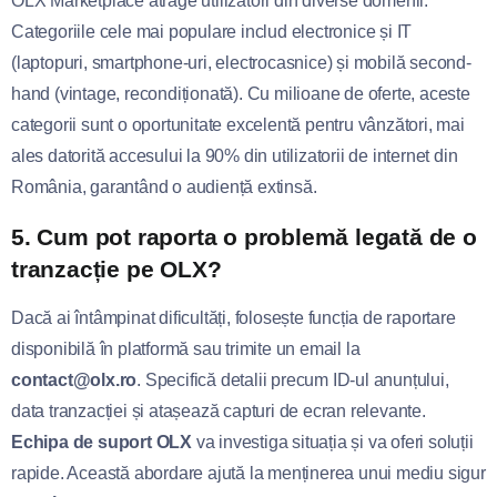
OLX Marketplace atrage utilizatori din diverse domenii.
Categoriile cele mai populare includ electronice și IT
(laptopuri, smartphone-uri, electrocasnice) și mobilă second-
hand (vintage, recondiționată). Cu milioane de oferte, aceste
categorii sunt o oportunitate excelentă pentru vânzători, mai
ales datorită accesului la 90% din utilizatorii de internet din
România, garantând o audiență extinsă.
5. Cum pot raporta o problemă legată de o
tranzacție pe OLX?
Dacă ai întâmpinat dificultăți, folosește funcția de raportare
disponibilă în platformă sau trimite un email la
contact@olx.ro
. Specifică detalii precum ID-ul anunțului,
data tranzacției și atașează capturi de ecran relevante.
Echipa de suport OLX
va investiga situația și va oferi soluții
rapide. Această abordare ajută la menținerea unui mediu sigur