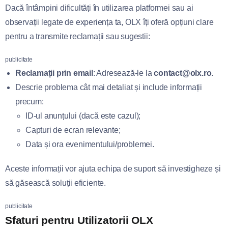
Dacă întâmpini dificultăți în utilizarea platformei sau ai
observații legate de experiența ta, OLX îți oferă opțiuni clare
pentru a transmite reclamații sau sugestii:
publicitate
Reclamații prin email
: Adresează-le la
contact@olx.ro
.
Descrie problema cât mai detaliat și include informații
precum:
ID-ul anunțului (dacă este cazul);
Capturi de ecran relevante;
Data și ora evenimentului/problemei.
Aceste informații vor ajuta echipa de suport să investigheze și
să găsească soluții eficiente.
publicitate
Sfaturi pentru Utilizatorii OLX