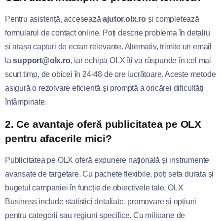
Pentru asistență, accesează
ajutor.olx.ro
și completează
formularul de contact online. Poți descrie problema în detaliu
și atașa capturi de ecran relevante. Alternativ, trimite un email
la
support@olx.ro
, iar echipa OLX îți va răspunde în cel mai
scurt timp, de obicei în 24-48 de ore lucrătoare. Aceste metode
asigură o rezolvare eficientă și promptă a oricărei dificultăți
întâmpinate.
2. Ce avantaje oferă publicitatea pe OLX
pentru afacerile mici?
Publicitatea pe OLX oferă expunere națională și instrumente
avansate de targetare. Cu pachete flexibile, poți seta durata și
bugetul campaniei în funcție de obiectivele tale. OLX
Business include statistici detaliate, promovare și opțiuni
pentru categorii sau regiuni specifice. Cu milioane de