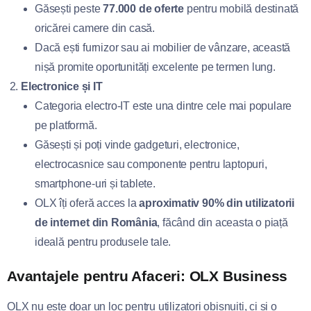
Găsești peste
77.000 de oferte
pentru mobilă destinată
oricărei camere din casă.
Dacă ești furnizor sau ai mobilier de vânzare, această
nișă promite oportunități excelente pe termen lung.
Electronice și IT
Categoria electro-IT este una dintre cele mai populare
pe platformă.
Găsești și poți vinde gadgeturi, electronice,
electrocasnice sau componente pentru laptopuri,
smartphone-uri și tablete.
OLX îți oferă acces la
aproximativ 90% din utilizatorii
de internet din România
, făcând din aceasta o piață
ideală pentru produsele tale.
Avantajele pentru Afaceri: OLX Business
OLX nu este doar un loc pentru utilizatori obișnuiți, ci și o